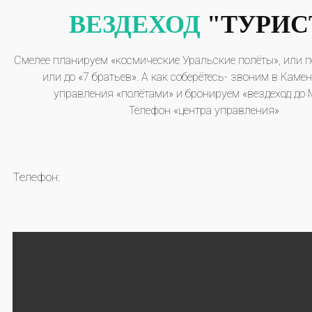
ВЕЗДЕХОД
"ТУРИС
Смелее планируем «космические Уральские полёты», или п
или до «7 братьев». А как соберётесь- звоним в Каме
управления «полётами» и бронируем «вездеход до М
Телефон «центра управления»
Телефон: