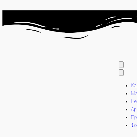
Ко
М
Це
Ар
Пр
Фо