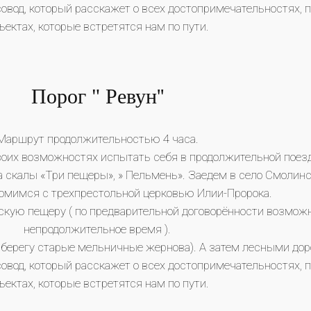
овод, который расскажет о всех достопримечательностях, 
ъектах, которые встретятся нам по пути.
Порог " Ревун''
Маршрут продолжительностью 4 часа.
своих возможностях испытать себя в продолжительной пое
на скалы «Три пещеры», » Пельмень». Заедем в село Смолин
комимся с трехпрестольной церковью Илии-Пророка.
скую пещеру ( по предварительной договорённости возмож
непродолжительное время ).
а берегу старые мельничные жернова). А затем лесными до
овод, который расскажет о всех достопримечательностях, 
ъектах, которые встретятся нам по пути.