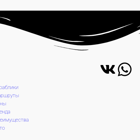
раблики
аршруты
ны
енда
еимущества
то