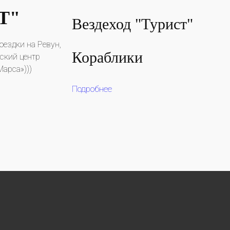
Т"
Вездеход "Турист"
оездки на Ревун,
Кораблики
нский центр
арса»)))
Подробнее