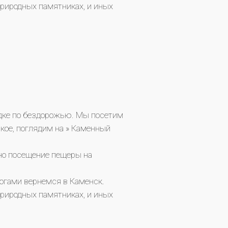
природных памятниках, и иных
здке по бездорожью. Мы посетим
ское, поглядим на » Каменный
но посещение пещеры на
рогами вернемся в Каменск.
природных памятниках, и иных